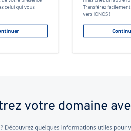
t de votre présence
mais chez un autre fo
ez celui qui vous
Transférez facilemen
vers IONOS !
ontinuer
Continu
trez votre domaine av
 Découvrez quelques informations utiles pour vo