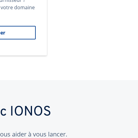
urnisseur ?
t votre domaine
er
ec IONOS
us aider à vous lancer.